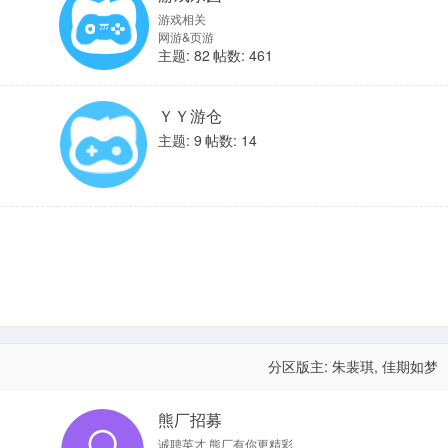
游戏相关
网游&页游
主题: 82
帖数: 461
ＹＹ游仓
主题: 9
帖数: 14
分区版主:
朱裴琪
,
佳期如梦
熊厂招募
诚聘英才 熊厂有你更精彩