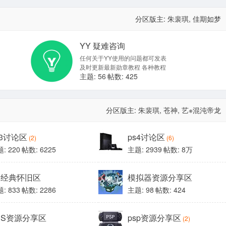
分区版主:
朱裴琪
,
佳期如梦
YY 疑难咨询
任何关于YY使用的问题都可发表
及时更新最新勋章教程 各种教程
主题: 56
帖数: 425
分区版主:
朱裴琪
,
苍神
,
艺※混沌帝龙
s3讨论区
ps4讨论区
(2)
(6)
: 220
帖数: 6225
主题: 2939
帖数:
8万
vg经典怀旧区
模拟器资源分享区
: 833
帖数: 2286
主题: 98
帖数: 424
DS资源分享区
psp资源分享区
(2)