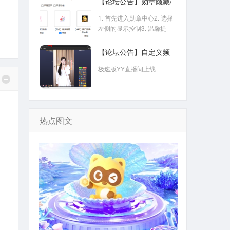
【论坛公告】勋章隐藏/
排序功能上线
1. 首先进入勋章中心2. 选择
左侧的显示控制3. 温馨提
【论坛公告】自定义频
道
极速版YY直播间上线
热点图文