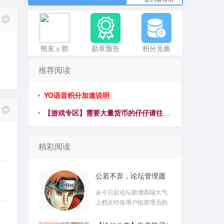
熊友ｙ群
勋章预告
积分兑换
推荐阅读
YO语音积分加速说明
【游戏专区】需要大量货币的仔仔请往这里瞧
精彩阅读
公若不弃，论坛管理愿
拜为义父
从今日起论坛新增高端大气
上档次特殊用户组管理员的
义