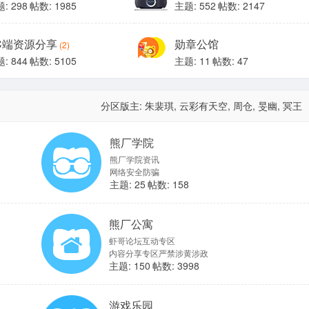
: 298
帖数: 1985
主题: 552
帖数: 2147
C端资源分享
勋章公馆
(2)
: 844
帖数: 5105
主题: 11
帖数: 47
分区版主:
朱裴琪
,
云彩有天空
,
周仓
,
旻幽
,
冥王
熊厂学院
熊厂学院资讯
网络安全防骗
主题: 25
帖数: 158
熊厂公寓
虾哥论坛互动专区
内容分享专区严禁涉黄涉政
主题: 150
帖数: 3998
游戏乐园