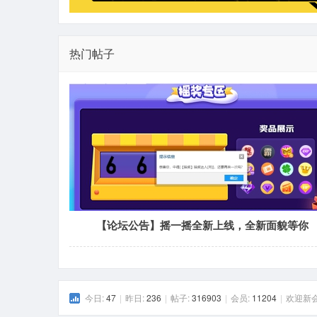
热门帖子
【论坛公告】摇一摇全新上线，全新面貌等你
今日:
47
|
昨日:
236
|
帖子:
316903
|
会员:
11204
|
欢迎新会