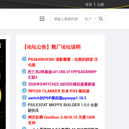
登录
注册
|
帖子
【论坛公告】熊厂论坛说明
PS3&XBOX360 谍影重重：伯恩的阴谋 汉
1
化版
死亡岛2终极版v01.000.011PPSA03098中
2
文版4
2026年SWITCH22.5的3DS模拟器最新版
3
RPCSX CLANKER 安卓 PS3 模拟器
4
switch的PSP模拟器ppsspp1.19.3
5
PS5-EXFAT MKPFS BUILDER 1.0.0 全新
6
超快压
网页折腾 Goldhen 2.4b18.10 无需 USB
7
支持