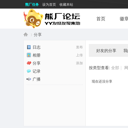
熊厂任务
设为首页
收藏本站
首页
徽
分享
日志
发布
好友的分享
我
相册
上传
熊
›
分享
添加
按类型查看:
全部
|
记录
广播
现在还没分享
厂