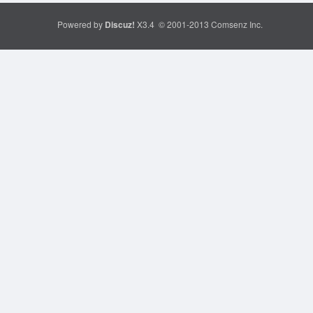
Powered by
Discuz!
X3.4
© 2001-2013
Comsenz Inc.
论
坛