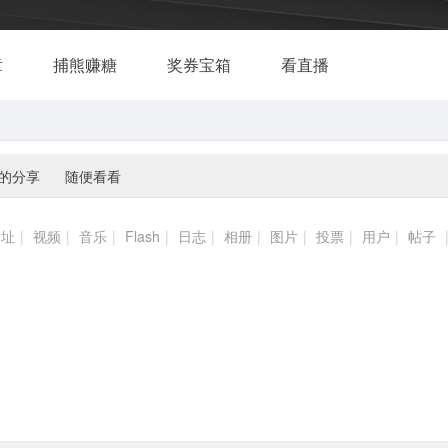
章
捕熊赚糖
奖券宝箱
看直播
的分享
随便看看
网址
|
视频
|
音乐
|
Flash
|
日志
|
相册
|
图片
|
投票
|
用户
|
帖子