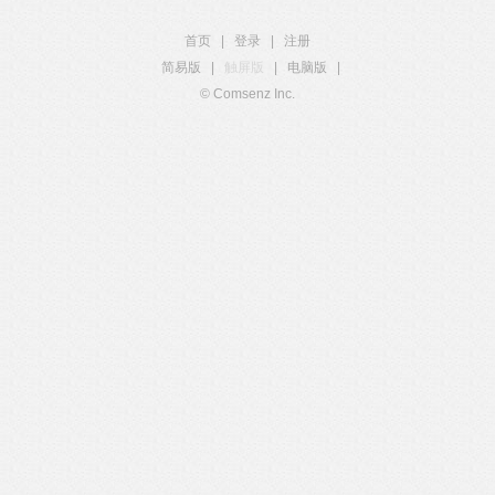
首页
|
登录
|
注册
简易版
|
触屏版
|
电脑版
|
© Comsenz Inc.