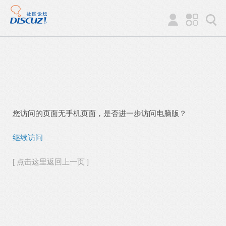
您访问的页面无手机页面，是否进一步访问电脑版？
继续访问
[ 点击这里返回上一页 ]