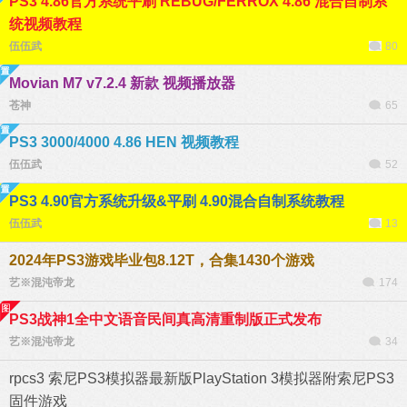
PS3 4.86官方系统平刷 REBUG/FERROX 4.86 混合自制系
统视频教程
伍伍武
80
Movian M7 v7.2.4 新款 视频播放器
苍神
65
PS3 3000/4000 4.86 HEN 视频教程
伍伍武
52
PS3 4.90官方系统升级&平刷 4.90混合自制系统教程
伍伍武
13
2024年PS3游戏毕业包8.12T，合集1430个游戏
艺※混沌帝龙
174
PS3战神1全中文语音民间真高清重制版正式发布
艺※混沌帝龙
34
rpcs3 索尼PS3模拟器最新版PlayStation 3模拟器附索尼PS3
固件游戏