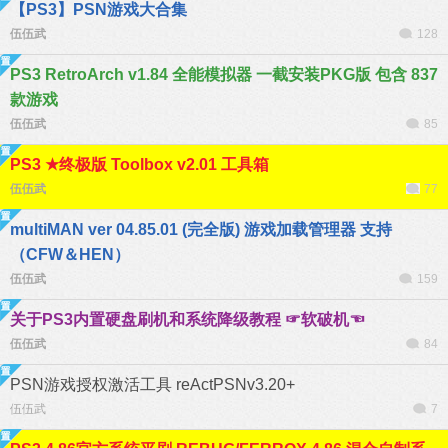
【PS3】PSN游戏大合集
伍伍武
128
PS3 RetroArch v1.84 全能模拟器 一截安装PKG版 包含 837
款游戏
伍伍武
85
PS3 ★终极版 Toolbox v2.01 工具箱
伍伍武
77
multiMAN ver 04.85.01 (完全版) 游戏加载管理器 支持
（CFW＆HEN）
伍伍武
159
关于PS3内置硬盘刷机和系统降级教程 ☞软破机☜
伍伍武
84
PSN游戏授权激活工具 reActPSNv3.20+
伍伍武
7