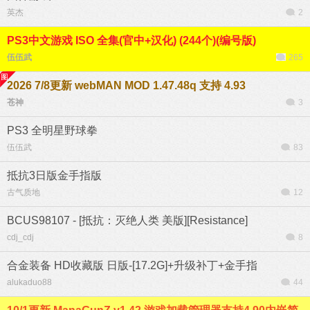
英杰
2
PS3中文游戏 ISO 全集(官中+汉化) (244个)(编号版)
伍伍武
265
2026 7/8更新 webMAN MOD 1.47.48q 支持 4.93
苍神
3
PS3 全明星野球拳
伍伍武
83
抵抗3日版金手指版
古气质地
12
BCUS98107 - [抵抗：灭绝人类 美版][Resistance]
cdj_cdj
8
合金装备 HD收藏版 日版-[17.2G]+升级补丁+金手指
alukaduo88
44