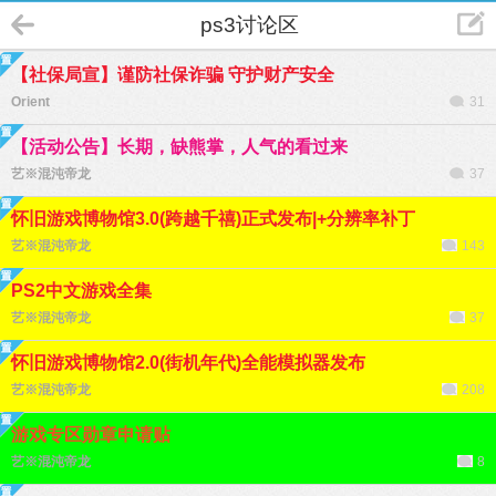
ps3讨论区
【社保局宣】谨防社保诈骗 守护财产安全
Orient
31
【活动公告】长期，缺熊掌，人气的看过来
艺※混沌帝龙
37
怀旧游戏博物馆3.0(跨越千禧)正式发布|+分辨率补丁
艺※混沌帝龙
143
PS2中文游戏全集
艺※混沌帝龙
37
怀旧游戏博物馆2.0(街机年代)全能模拟器发布
艺※混沌帝龙
208
游戏专区勋章申请贴
艺※混沌帝龙
8