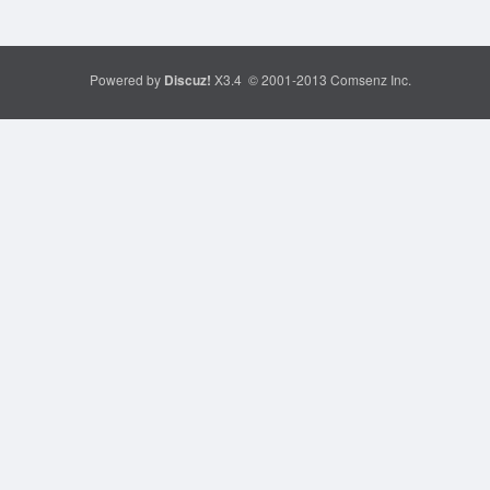
Powered by
Discuz!
X3.4
© 2001-2013
Comsenz Inc.